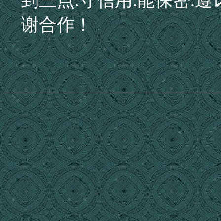
到三点:守信用.能保密.
谢合作！