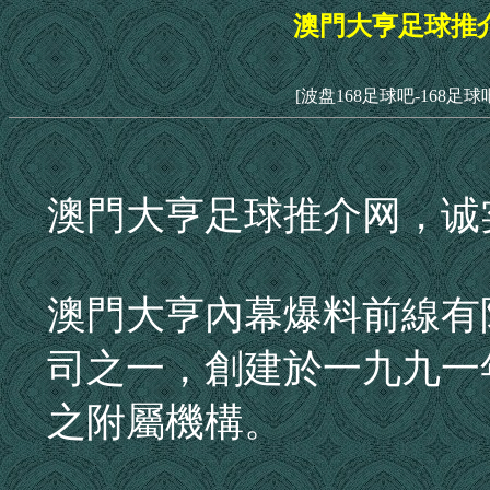
澳門大亨足球推
[波盘168足球吧-168足球
澳門大亨足球推介网，诚
澳門大亨內幕爆料前線有
司之一，創建於一九九一
之附屬機構。