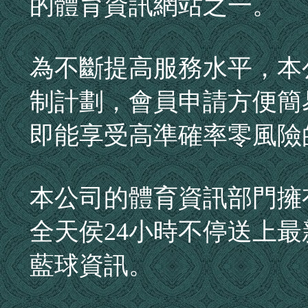
的體育資訊網站之一。
為不斷提高服務水平，本公
制計劃，會員申請方便簡
即能享受高準確率零風險
本公司的體育資訊部門擁
全天侯24小時不停送上
藍球資訊。