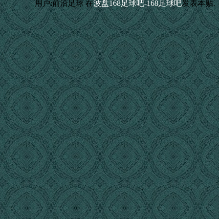
用户:前沿足球
在
波盘168足球吧-168足球吧
发表本贴.