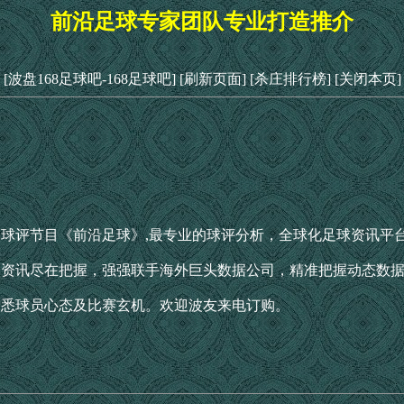
前沿足球专家团队专业打造推介
[波盘168足球吧-168足球吧]
[刷新页面]
[杀庄排行榜]
[关闭本页]
介
球评节目《前沿足球》,最专业的球评分析，全球化足球资讯平
爆资讯尽在把握，强强联手海外巨头数据公司，精准把握动态数
洞悉球员心态及比赛玄机。欢迎波友来电订购。