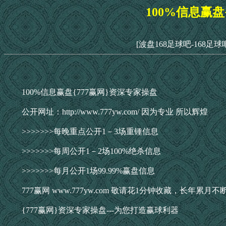
100%信息赢盘
[波盘168足球吧-168足球
100%信息赢盘{777赢网}资深专家操盘
公开网址：http://www.777yw.com/ 因为专业 所以辉煌
>>>>>>>每晚重点公开1－3场重锺信息
>>>>>>>每周公开1－2场100%绝杀信息
>>>>>>>每月公开1场99.99%赢盘信息
777赢网 www.777yw.com 敬请花1分钟收藏，长年累月
{777赢网}资深专家操盘---为您打造赢球利器