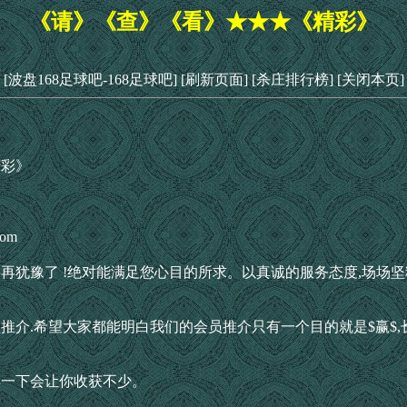
《请》《查》《看》★★★《精彩》
[波盘168足球吧-168足球吧]
[刷新页面]
[杀庄排行榜]
[关闭本页]
精彩》
com
再犹豫了 !绝对能满足您心目的所求。以真诚的服务态度,场场坚
推介.希望大家都能明白我们的会员推介只有一个目的就是$赢$
解一下会让你收获不少。