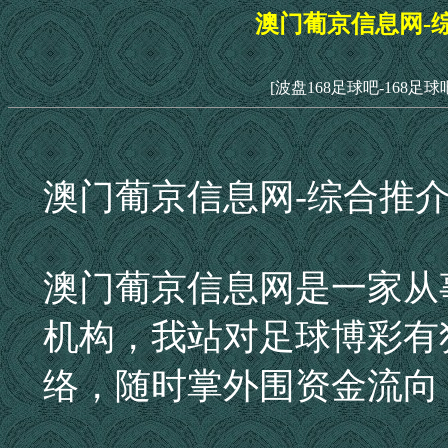
澳门葡京信息网-
[波盘168足球吧-168足球
澳门葡京信息网-综合推介
澳门葡京信息网是一家从
机构，我站对足球博彩有
络，随时掌外围资金流向