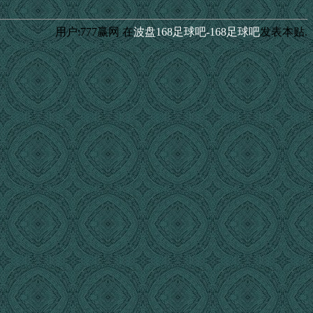
用户:777赢网
在
波盘168足球吧-168足球吧
发表本贴.