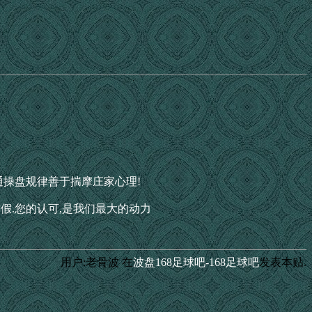
操盘规律善于揣摩庄家心理!
.您的认可,是我们最大的动力
用户:老骨波
在
波盘168足球吧-168足球吧
发表本贴.