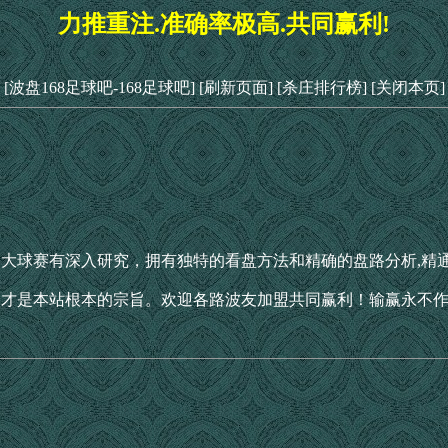
力推重注.准确率极高.共同赢利!
[波盘168足球吧-168足球吧]
[刷新页面]
[杀庄排行榜]
[关闭本页]
大球赛有深入研究，拥有独特的看盘方法和精确的盘路分析,精通
才是本站根本的宗旨。欢迎各路波友加盟共同赢利！输赢永不作假