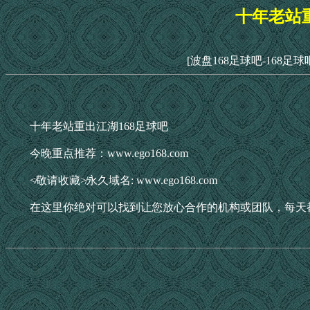
十年老站重
[波盘168足球吧-168足球
十年老站重出江湖168足球吧
今晚重点推荐：www.ego168.com
≮敬请收藏≯永久域名: www.ego168.com
在这里你绝对可以找到让您放心合作的机构或团队，每天