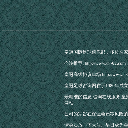
皇冠国际足球俱乐部，多位名
今晚推荐: http://www.c89cc.com
皇冠高级协议单场 http://www.
皇冠足球咨询网在于1980年
最精准的信息 咨询在线服务.
网站.
公司的宗旨在保证会员零风险的
请会员放心下大注。早日成为