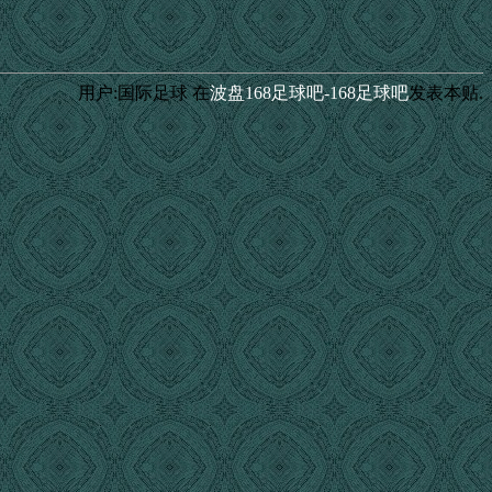
用户:国际足球
在
波盘168足球吧-168足球吧
发表本贴.