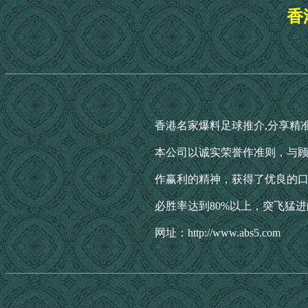
香
香港名家爆料足球推介,分享精
本公司以诚实荣誉作准则，与
作赢利的精神，获得了优良的口
必胜率达到80%以上，突飞猛
网址：http://www.abs5.com