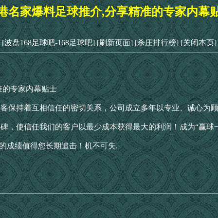
港名家爆料足球推介,分享精准的专家内幕
[波盘168足球吧-168足球吧]
[刷新页面]
[杀庄排行榜]
[关闭本页]
准的专家内幕贴士
顾客保持着互相信任的密切关系，公司成立多年以专业、诚心为
碑，使信任我们的客户以最少成本获得最大的利润！成为“赢球一
进的成绩值得您长期追击！机不可失.