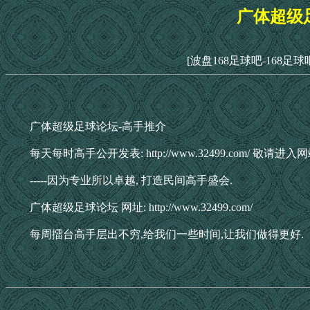
广体超级
[波盘168足球吧-168足球
广体超级足球论坛-高手推介
每天每时高手公开发表: http://www.32499.com/ 敬请进
-----因为专业所以卓越, 打造民间高手盛会.
广体超级足球论坛 网址: http://www.32499.com/
每周擂台高手层出不穷,给我们一些时间,让我们做得更好.