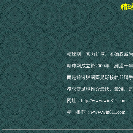
精
精球网、实力雄厚、准确权威为
精球网成立於2000年，經過
而是通過與國際足球接軌並聯
務求使足球推介最快、最准。
网址：http://www.win811.com
精心推荐：www.win811.com