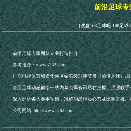
前沿足球专
[波盘168足球吧-168足球
前沿足球专家团队专业打造推介
参考推介：www.s282.com
广东电视体育频道华南区钻石级球评节目《前沿足球》,
全面足球动感前沿一线内幕劲爆资讯尽在把握，强强联手
深入剖析各大赛事军情，准确洞悉球员心态及比赛玄机。
公司网站: http://www.s282.com