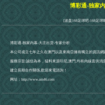
博彩通-独家内
[波盘168足球吧-168足球
博彩通-独家内幕-大庄出货-专家分析
本公司成立七年之久在澳門以及東南亞擁有獨立的資訊網
服務宗旨:誠信為本，猛料來源印尼,澳門,均有內線直供消
建立長期合作關係,歡迎來電諮詢！
网址：http://www.am46.com