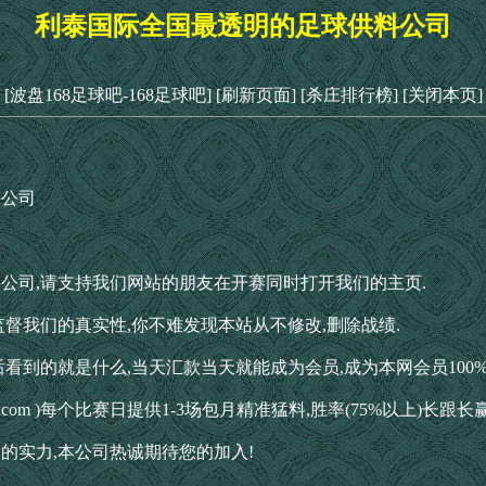
利泰国际全国最透明的足球供料公司
[波盘168足球吧-168足球吧]
[刷新页面]
[杀庄排行榜]
[关闭本页]
料公司
公司,请支持我们网站的朋友在开赛同时打开我们的主页.
督我们的真实性,你不难发现本站从不修改,删除战绩.
看到的就是什么,当天汇款当天就能成为会员,成为本网会员100%
8.com )每个比赛日提供1-3场包月精准猛料,胜率(75%以上)长跟长赢
的实力,本公司热诚期待您的加入!