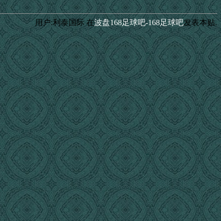
用户:利泰国际
在
波盘168足球吧-168足球吧
发表本贴.